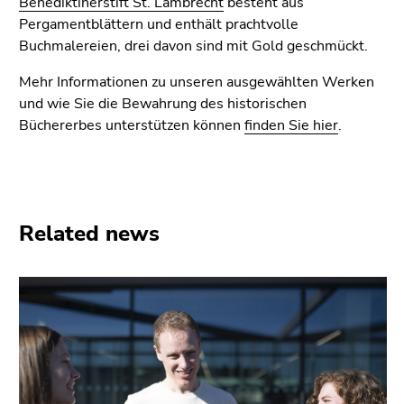
Benediktinerstift St. Lambrecht
besteht aus
End
Pergamentblättern und enthält prachtvolle
of
Buchmalereien, drei davon sind mit Gold geschmückt.
this
page
Mehr Informationen zu unseren ausgewählten Werken
section.
und wie Sie die Bewahrung des historischen
Go
Büchererbes unterstützen können
finden Sie hier
.
to
overview
of
page
sections
Related news