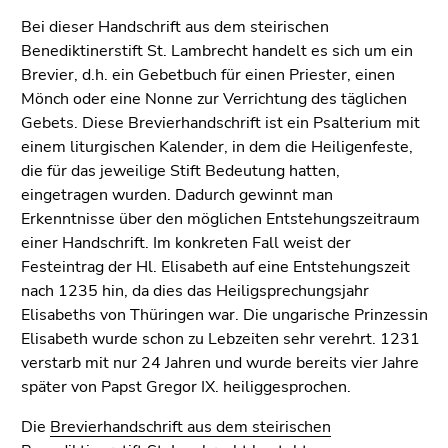
Go
Bei dieser Handschrift aus dem steirischen
to
Benediktinerstift St. Lambrecht handelt es sich um ein
additional
Brevier, d.h. ein Gebetbuch für einen Priester, einen
information
Mönch oder eine Nonne zur Verrichtung des täglichen
(Accesskey
Gebets. Diese Brevierhandschrift ist ein Psalterium mit
5)
einem liturgischen Kalender, in dem die Heiligenfeste,
Go
die für das jeweilige Stift Bedeutung hatten,
to
eingetragen wurden. Dadurch gewinnt man
page
Erkenntnisse über den möglichen Entstehungszeitraum
settings
einer Handschrift. Im konkreten Fall weist der
(user/language)
Festeintrag der Hl. Elisabeth auf eine Entstehungszeit
(Accesskey
nach 1235 hin, da dies das Heiligsprechungsjahr
8)
Elisabeths von Thüringen war. Die ungarische Prinzessin
Go
Elisabeth wurde schon zu Lebzeiten sehr verehrt. 1231
to
verstarb mit nur 24 Jahren und wurde bereits vier Jahre
search
später von Papst Gregor IX. heiliggesprochen.
(Accesskey
9)
Die
Brevierhandschrift aus dem steirischen