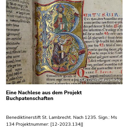
link.
of
page
Begin
Go
sections
of
to
page
contents
section:
(Accesskey
Page
1)
sections:
Go
to
position
marker
(Accesskey
©Uni Graz/Restaurierung
2)
Go
Eine Nachlese aus dem Projekt
to
Buchpatenschaften
main
navigation
(Accesskey
Benediktinerstift St. Lambrecht. Nach 1235. Sign.: Ms
3)
134 Projektnummer: [12-2023.134|]