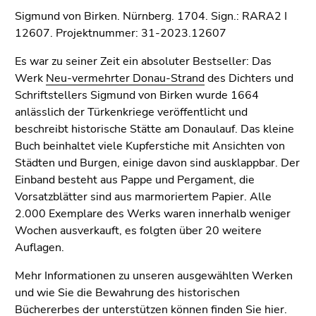
Go
Sigmund von Birken. Nürnberg. 1704. Sign.: RARA2 I
to
12607. Projektnummer: 31-2023.12607
additional
information
Es war zu seiner Zeit ein absoluter Bestseller: Das
(Accesskey
Werk
Neu-vermehrter Donau-Strand
des Dichters und
5)
Schriftstellers Sigmund von Birken wurde 1664
Go
anlässlich der Türkenkriege veröffentlicht und
to
beschreibt historische Stätte am Donaulauf. Das kleine
page
Buch beinhaltet viele Kupferstiche mit Ansichten von
settings
Städten und Burgen, einige davon sind ausklappbar. Der
(user/language)
Einband besteht aus Pappe und Pergament, die
(Accesskey
Vorsatzblätter sind aus marmoriertem Papier. Alle
8)
2.000 Exemplare des Werks waren innerhalb weniger
Go
Wochen ausverkauft, es folgten über 20 weitere
to
Auflagen.
search
(Accesskey
Mehr Informationen zu unseren ausgewählten Werken
9)
und wie Sie die Bewahrung des historischen
Büchererbes der unterstützen können
finden Sie hier
.