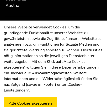
information:
Go
Go
Austria
to
to
overview
overview
of
of
page
page
Contact
Unsere Website verwendet Cookies, um die
sections
sections
grundlegende Funktionalität unserer Website zu
Web Editors
gewährleisten sowie die Zugriffe auf unserer Website zu
Moodle
analysieren bzw. um Funktionen für Soziale Medien und
UNIGRAZonline
zielgerichtete Werbung anbieten zu können. Hierzu ist es
Imprint
nötig Informationen an die jeweiligen Dienstanbieter
Data Protection Declaration
weiterzugeben. Mit dem Klick auf „Alle Cookies
Accessibility Declaration
akzeptieren“ willigen Sie in diese Datenverarbeitungen
ein. Individuelle Auswahlmöglichkeiten, weitere
Informationen und die Widerrufsmöglichkeit finden Sie
nachfolgend (sowie im Footer) unter „Cookie-
Weatherstation
Uni Graz
Einstellungen“.
Alle Cookies akzeptieren