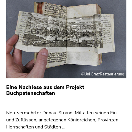
link.
of
page
Begin
Go
sections
of
to
page
contents
section:
(Accesskey
Page
1)
sections:
Go
to
position
marker
©Uni Graz/Restaurierung
(Accesskey
2)
Eine Nachlese aus dem Projekt
Go
Buchpatenschaften
to
main
navigation
Neu-vermehrter Donau-Strand: Mit allen seinen Ein-
(Accesskey
und Zuflüssen, angelegenen Königreichen, Provinzen,
3)
Herrschaften und Städten …