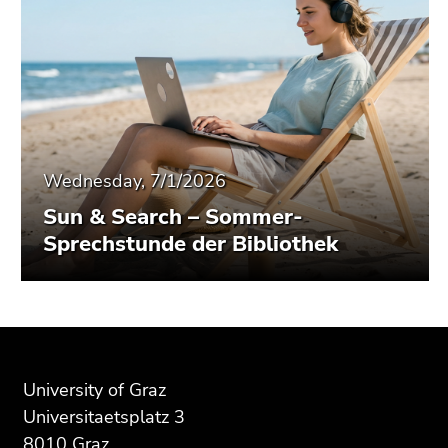
Wednesday, 7/1/2026
Sun & Search – Sommer-
Sprechstunde der Bibliothek
Begin
End
End
of
of
of
page
this
this
University of Graz
section:
page
page
Universitaetsplatz 3
Additional
section.
section.
8010 Graz