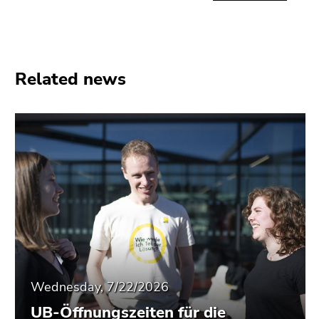
End
of
this
page
section.
Related news
Go
to
overview
of
page
sections
Wednesday, 7/22/2026
UB-Öffnungszeiten für die