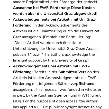
4)
andere Projektmittel oder Fördergelder gedeckt.
Zu
Ausnahme bei FWF-Förderung:
Diese Kosten
den
werden über die Universität Graz abgewickelt!
Zusatzinformationen
Acknowledgements bei Artikeln mit Uni Graz-
(Zugriffstaste
Förderung:
In den Acknowledgements des
5)
Artikels ist die Finanzierung durch die Universität
Zu
Graz anzugeben. (Empfohlene Formulierung:
den
„Dieser Artikel wurde durch finanzielle
Seiteneinstellungen
Unterstützung der Universität Graz Open Access
(Benutzer/Sprache)
publiziert.“ bzw. “The authors acknowledge the
(Zugriffstaste
financial support by the University of Graz.”)
8)
Acknowledgements bei Artikeln mit FWF-
Zur
Förderung:
Bereits in der
Submitted Version
des
Suche
Artikels ist in den Acknowledgements die FWF-
(Zugriffstaste
Förderung mit folgenden Sätzen
verpflichtend
9)
anzugeben: „This research was funded in whole, or
in part, by the Austrian Science Fund (FWF) [grant
Ende
DOI]. For the purpose of open access, the author
dieses
has applied a CC BY public copyright licence to any