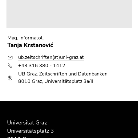
Mag. informatol.
Tanja Krstanović
ub.zeitschriften(at)uni-graz.at
+43 316 380 - 1412
UB Graz: Zeitschriften und Datenbanken
8010 Graz, Universitätsplatz 3a/II
Beginn
Ende
Ende
des
dieses
dieses
Seitenbereichs:
Seitenbereichs.
Seitenbereichs.
Universität Graz
Zusatzinformationen:
Zur
Zur
Universitätsplatz 3
Übersicht
Übersicht