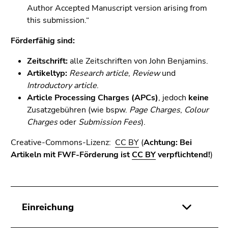
Seitenbereichs.
Author Accepted Manuscript version arising from
Zur
this submission.“
Übersicht
der
Förderfähig sind:
Seitenbereiche
Zeitschrift:
alle Zeitschriften von John Benjamins.
Artikeltyp:
Research article
,
Review
und
Introductory article
.
Article Processing Charges (APCs)
, jedoch
keine
Zusatzgebühren (wie bspw.
Page Charges
,
Colour
Charges
oder
Submission Fees
).
Creative-Commons-Lizenz:
CC BY
(
Achtung:
Bei
Artikeln mit FWF-Förderung ist
CC BY
verpflichtend!
)
Einreichung