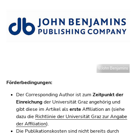
bestätigen
Sie diesen
Link.
Beginn
Zum
des
Inhalt
Seitenbereichs:
(Zugriffstaste
Seitenbereiche:
1)
Zur
Positionsanzeige
©John Benjamins
(Zugriffstaste
2)
Förderbedingungen:
Zur
Hauptnavigation
Der Corresponding Author ist zum
Zeitpunkt der
(Zugriffstaste
Einreichung
der Universität Graz angehörig und
3)
gibt diese im Artikel als
erste
Affiliation an (siehe
Zur
dazu die
Richtlinie der Universität Graz zur Angabe
Unternavigation
der Affiliation
).
(Zugriffstaste
Die Publikationskosten sind nicht bereits durch