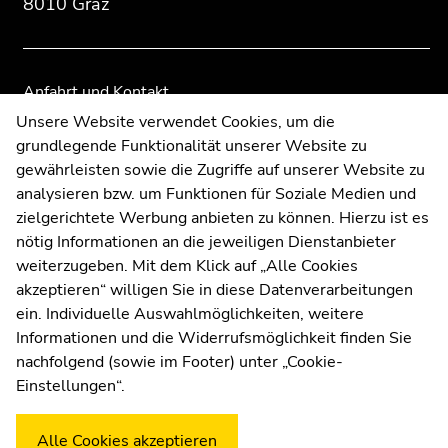
8010 Graz
der
der
Seitenbereiche
Seitenbereiche
Anfahrt und Kontakt
Kommunikation und Öffentlichkeitsarbeit
Unsere Website verwendet Cookies, um die
grundlegende Funktionalität unserer Website zu
Moodle
gewährleisten sowie die Zugriffe auf unserer Website zu
UNIGRAZonline
analysieren bzw. um Funktionen für Soziale Medien und
Impressum
zielgerichtete Werbung anbieten zu können. Hierzu ist es
Datenschutzerklärung
nötig Informationen an die jeweiligen Dienstanbieter
Cookie-Einstellungen
weiterzugeben. Mit dem Klick auf „Alle Cookies
Barrierefreiheitserklärung
akzeptieren“ willigen Sie in diese Datenverarbeitungen
ein. Individuelle Auswahlmöglichkeiten, weitere
Informationen und die Widerrufsmöglichkeit finden Sie
nachfolgend (sowie im Footer) unter „Cookie-
Wetterstation
Uni Graz
Einstellungen“.
Alle Cookies akzeptieren