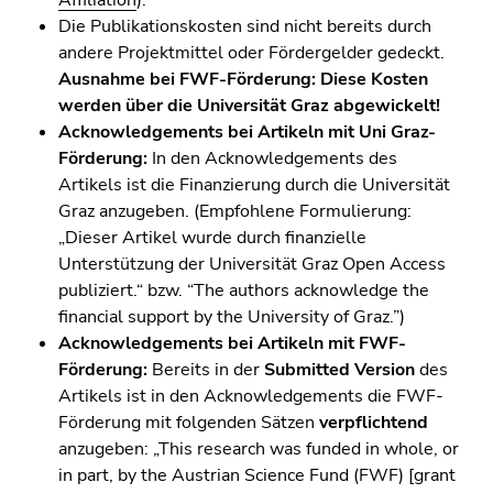
Affiliation
).
4)
Die Publikationskosten sind nicht bereits durch
Zu
andere Projektmittel oder Fördergelder gedeckt.
den
Ausnahme bei FWF-Förderung:
Diese Kosten
Zusatzinformationen
werden über die Universität Graz abgewickelt!
(Zugriffstaste
Acknowledgements bei Artikeln mit Uni Graz-
5)
Förderung:
In den Acknowledgements des
Zu
Artikels ist die Finanzierung durch die Universität
den
Graz anzugeben. (Empfohlene Formulierung:
Seiteneinstellungen
„Dieser Artikel wurde durch finanzielle
(Benutzer/Sprache)
Unterstützung der Universität Graz Open Access
(Zugriffstaste
publiziert.“ bzw. “The authors acknowledge the
8)
financial support by the University of Graz.”)
Zur
Acknowledgements bei Artikeln mit FWF-
Suche
Förderung:
Bereits in der
Submitted Version
des
(Zugriffstaste
Artikels ist in den Acknowledgements die FWF-
9)
Förderung mit folgenden Sätzen
verpflichtend
Ende
anzugeben: „This research was funded in whole, or
dieses
in part, by the Austrian Science Fund (FWF) [grant