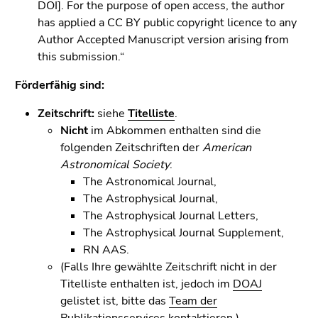
Seitenbereichs.
DOI]. For the purpose of open access, the author
Zur
has applied a CC BY public copyright licence to any
Übersicht
Author Accepted Manuscript version arising from
der
this submission.“
Seitenbereiche
Förderfähig sind:
Zeitschrift:
siehe
Titelliste
.
Nicht
im Abkommen enthalten sind die
folgenden Zeitschriften der
American
Astronomical Society
:
The Astronomical Journal,
The Astrophysical Journal,
The Astrophysical Journal Letters,
The Astrophysical Journal Supplement,
RN AAS.
(Falls Ihre gewählte Zeitschrift nicht in der
Titelliste enthalten ist, jedoch im
DOAJ
gelistet ist, bitte das
Team der