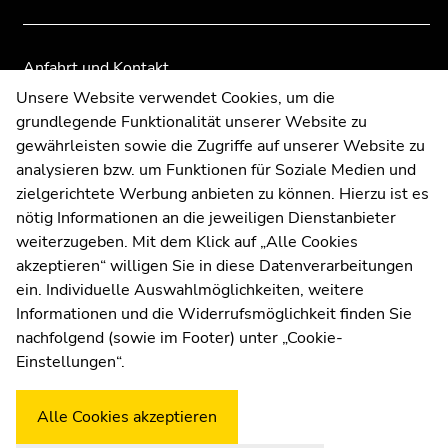
Seitenbereiche
Seitenbereiche
Anfahrt und Kontakt
Kommunikation und Öffentlichkeitsarbeit
Unsere Website verwendet Cookies, um die
grundlegende Funktionalität unserer Website zu
Moodle
gewährleisten sowie die Zugriffe auf unserer Website zu
UNIGRAZonline
analysieren bzw. um Funktionen für Soziale Medien und
Impressum
zielgerichtete Werbung anbieten zu können. Hierzu ist es
Datenschutzerklärung
nötig Informationen an die jeweiligen Dienstanbieter
Cookie-Einstellungen
weiterzugeben. Mit dem Klick auf „Alle Cookies
Barrierefreiheitserklärung
akzeptieren“ willigen Sie in diese Datenverarbeitungen
ein. Individuelle Auswahlmöglichkeiten, weitere
Informationen und die Widerrufsmöglichkeit finden Sie
nachfolgend (sowie im Footer) unter „Cookie-
Wetterstation
Uni Graz
Einstellungen“.
Alle Cookies akzeptieren