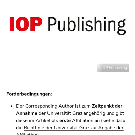
bestätigen
Sie diesen
Link.
Beginn
Zum
des
Inhalt
Seitenbereichs:
(Zugriffstaste
Seitenbereiche:
1)
Zur
Positionsanzeige
©IOP Publishing
(Zugriffstaste
2)
Zur
Hauptnavigation
Förderbedingungen:
(Zugriffstaste
Der Corresponding Author ist zum
Zeitpunkt der
3)
Annahme
der Universität Graz angehörig und gibt
Zur
diese im Artikel als
erste
Affiliation an (siehe dazu
Unternavigation
die
Richtlinie der Universität Graz zur Angabe der
(Zugriffstaste