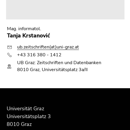
Mag. informatol.
Tanja Krstanović
ub.zeitschriften(at)uni-graz.at
+43 316 380 - 1412
UB Graz: Zeitschriften und Datenbanken
8010 Graz, Universitätsplatz 3a/II
Beginn
Ende
Ende
des
dieses
dieses
Seitenbereichs:
Seitenbereichs.
Seitenbereichs.
Universität Graz
Zusatzinformationen:
Zur
Zur
Universitätsplatz 3
Übersicht
Übersicht
8010 Graz
der
der