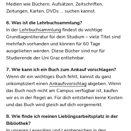
4)
Medien wie Büchern, Aufsätzen, Zeitschriften,
Zu
Zeitungen, Karten, DVDs ... suchen kannst.
den
6. Was ist die Lehrbuchsammlung?
Zusatzinformationen
In der
Lehrbuchsammlung
findest du wichtige
(Zugriffstaste
Grundlagenliteratur für dein Studium – viele Titel sind
5)
mehrfach vorhanden und können für 60 Tage
Zu
ausgeliehen werden. Diese Bücher sind nur für
den
Studierende der Uni Graz entlehnbar.
Seiteneinstellungen
(Benutzer/Sprache)
7. Wie kann ich ein Buch zum Ankauf vorschlagen?
(Zugriffstaste
Wenn dir ein wichtiges Buch fehlt, kannst du ganz
8)
unkompliziert einen
Ankaufsvorschlag
abgeben. Wenn
Zur
das Buch noch nicht am Campus verfügbar ist, kaufen
Suche
wir es in der Regel an. Für dich entstehen keine Kosten
(Zugriffstaste
und das Buch wird gleich auf dich vorgemerkt.
9)
8. Wie finde ich meinen Lieblingsarbeitsplatz in der
Ende
Bibliothek?
dieses
In unseren Lesesälen und
Lernbereichen
in den