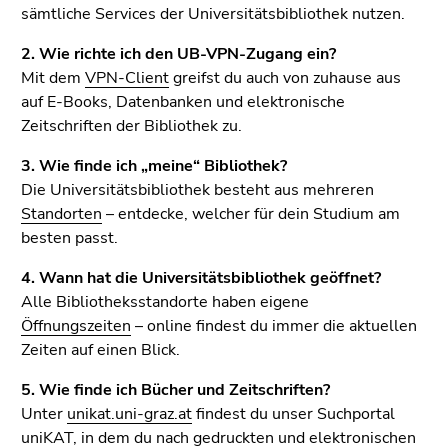
bestätigen
sämtliche Services der Universitätsbibliothek nutzen.
Sie diesen
Link.
2. Wie richte ich den UB-VPN-Zugang ein?
Mit dem
VPN-Client
greifst du auch von zuhause aus
Beginn
Zum
auf E-Books, Datenbanken und elektronische
des
Inhalt
Zeitschriften der Bibliothek zu.
Seitenbereichs:
(Zugriffstaste
Seitenbereiche:
3. Wie finde ich „meine“ Bibliothek?
1)
Die Universitätsbibliothek besteht aus mehreren
Zur
Standorten
– entdecke, welcher für dein Studium am
Positionsanzeige
besten passt.
(Zugriffstaste
2)
4. Wann hat die Universitätsbibliothek geöffnet?
Zur
Alle Bibliotheksstandorte haben eigene
Hauptnavigation
Öffnungszeiten
– online findest du immer die aktuellen
(Zugriffstaste
Zeiten auf einen Blick.
3)
Zur
5. Wie finde ich Bücher und Zeitschriften?
Unternavigation
Unter
unikat.uni-graz.at
findest du unser Suchportal
(Zugriffstaste
uniKAT, in dem du nach gedruckten und elektronischen