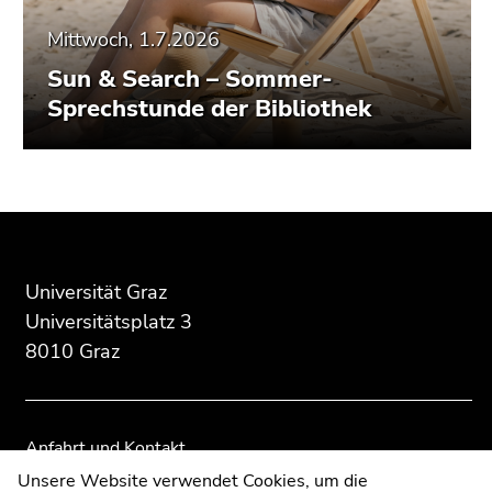
Mittwoch, 1.7.2026
Sun & Search – Sommer-
Sprechstunde der Bibliothek
Beginn
Ende
Ende
des
dieses
dieses
Seitenbereichs:
Seitenbereichs.
Seitenbereichs.
Zusatzinformationen:
Zur
Zur
Universität Graz
Übersicht
Übersicht
Universitätsplatz 3
der
der
8010 Graz
Seitenbereiche
Seitenbereiche
Anfahrt und Kontakt
Kommunikation und Öffentlichkeitsarbeit
Unsere Website verwendet Cookies, um die