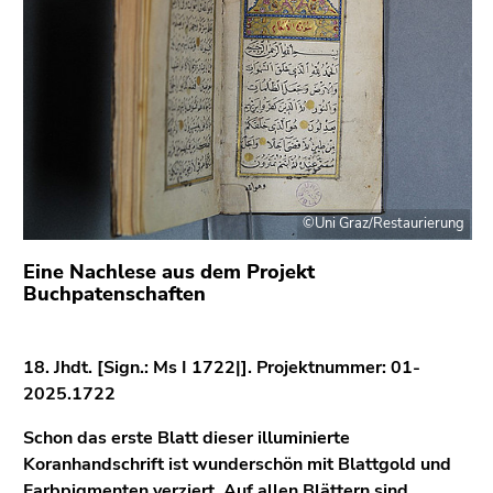
bestätigen
Sie diesen
Link.
Beginn
Zum
des
Inhalt
Seitenbereichs:
(Zugriffstaste
Seitenbereiche:
1)
Zur
©Uni Graz/Restaurierung
Positionsanzeige
(Zugriffstaste
Eine Nachlese aus dem Projekt
2)
Buchpatenschaften
Zur
Hauptnavigation
18. Jhdt.
[Sign.: Ms I 1722|]
. Projektnummer: 01-
(Zugriffstaste
2025.1722
3)
Zu
Schon das erste Blatt dieser illuminierte
den
Koranhandschrift ist wunderschön mit Blattgold und
Zusatzinformationen
Farbpigmenten verziert. Auf allen Blättern sind