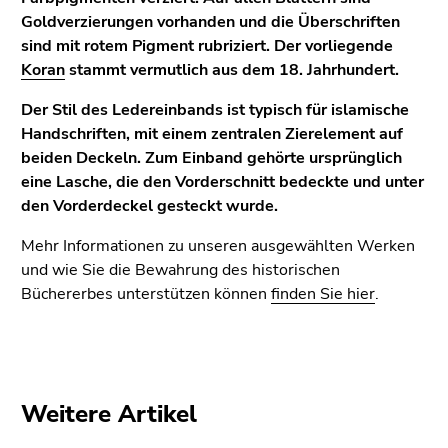
(Zugriffstaste
Goldverzierungen vorhanden und die Überschriften
5)
sind mit rotem Pigment rubriziert. Der vorliegende
Zu
Koran
stammt vermutlich aus dem 18. Jahrhundert.
den
Seiteneinstellungen
Der Stil des Ledereinbands ist typisch für islamische
(Benutzer/Sprache)
Handschriften, mit einem zentralen Zierelement auf
(Zugriffstaste
beiden Deckeln. Zum Einband gehörte ursprünglich
8)
eine Lasche, die den Vorderschnitt bedeckte und unter
Zur
den Vorderdeckel gesteckt wurde.
Suche
Mehr Informationen zu unseren ausgewählten Werken
(Zugriffstaste
und wie Sie die Bewahrung des historischen
9)
Büchererbes unterstützen können
finden Sie hier
.
Ende
dieses
Seitenbereichs.
Zur
Übersicht
Weitere Artikel
der