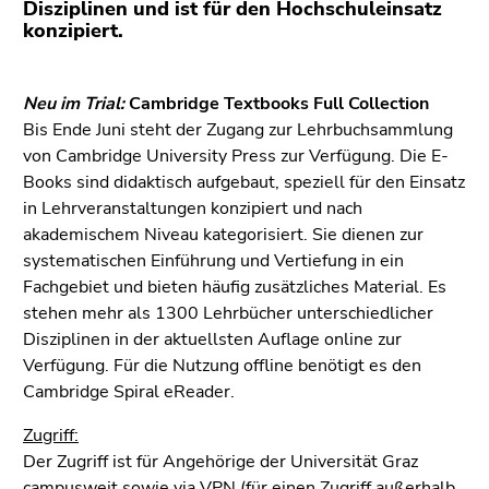
(Zugriffstaste
Disziplinen und ist für den Hochschuleinsatz
konzipiert.
5)
Zu
den
Neu im Trial:
Cambridge Textbooks Full Collection
Seiteneinstellungen
Bis Ende Juni steht der Zugang zur Lehrbuchsammlung
(Benutzer/Sprache)
von Cambridge University Press zur Verfügung. Die E-
(Zugriffstaste
Books sind didaktisch aufgebaut, speziell für den Einsatz
8)
in Lehrveranstaltungen konzipiert und nach
Zur
akademischem Niveau kategorisiert. Sie dienen zur
Suche
systematischen Einführung und Vertiefung in ein
(Zugriffstaste
Fachgebiet und bieten häufig zusätzliches Material. Es
9)
stehen mehr als 1300 Lehrbücher unterschiedlicher
Ende
Disziplinen in der aktuellsten Auflage online zur
dieses
Verfügung. Für die Nutzung offline benötigt es den
Seitenbereichs.
Cambridge Spiral eReader.
Zur
Zugriff:
Übersicht
Der Zugriff ist für Angehörige der Universität Graz
der
campusweit sowie via VPN (für einen Zugriff außerhalb