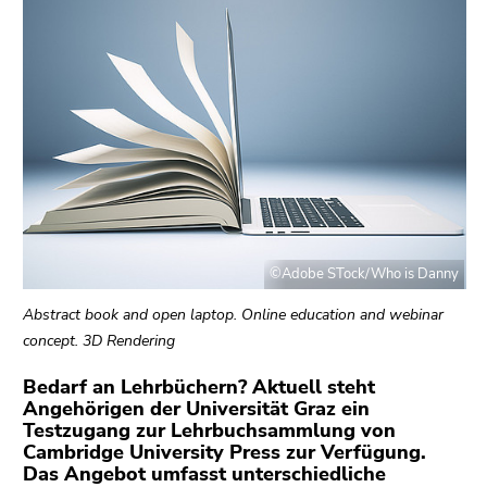
bestätigen
Sie diesen
Link.
Beginn
Zum
des
Inhalt
Seitenbereichs:
(Zugriffstaste
Seitenbereiche:
1)
Zur
Positionsanzeige
(Zugriffstaste
©Adobe STock/Who is Danny
2)
Zur
Abstract book and open laptop. Online education and webinar
Hauptnavigation
concept. 3D Rendering
(Zugriffstaste
Bedarf an Lehrbüchern? Aktuell steht
3)
Angehörigen der Universität Graz ein
Zu
Testzugang zur Lehrbuchsammlung von
den
Cambridge University Press zur Verfügung.
Zusatzinformationen
Das Angebot umfasst unterschiedliche