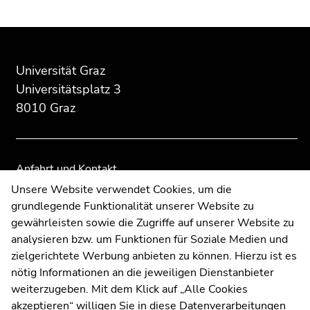
Beginn
Ende
Ende
des
dieses
dieses
Seitenbereichs:
Seitenbereichs.
Seitenbereichs.
Universität Graz
Zusatzinformationen:
Zur
Zur
Universitätsplatz 3
Übersicht
Übersicht
8010 Graz
der
der
Seitenbereiche
Seitenbereiche
Anfahrt und Kontakt
Kommunikation und Öffentlichkeitsarbeit
Unsere Website verwendet Cookies, um die
grundlegende Funktionalität unserer Website zu
Moodle
gewährleisten sowie die Zugriffe auf unserer Website zu
UNIGRAZonline
analysieren bzw. um Funktionen für Soziale Medien und
Impressum
zielgerichtete Werbung anbieten zu können. Hierzu ist es
Datenschutzerklärung
nötig Informationen an die jeweiligen Dienstanbieter
Cookie-Einstellungen
weiterzugeben. Mit dem Klick auf „Alle Cookies
Barrierefreiheitserklärung
akzeptieren“ willigen Sie in diese Datenverarbeitungen