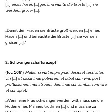
Seitenbereiche
[…]
eines hasen
[…]
gen und viuhte die bruste
[…]
sie
werdent grozer
[…].
„Damit den Frauen die Brüste groß werden […] eines
Hasen […] und befeuchte die Brüste […] sie werden
größer […].“
2. Schwangerschaftsrezept
r
(
fol. 166
)
Mulier si vult impregnari desiccet testiculos
viri
[…]
et faciat inde pulverem et bibat cum vino post
proflusionem menstruum, dum inde concumbat cum viro
et concipiet.
„Wenn eine Frau schwanger werden will, muss sie die
Hoden eines Mannes trocknen […] und muss sie zu