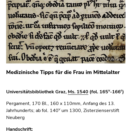
bestätigen
Sie diesen
Link.
Beginn
Zum
des
Inhalt
Seitenbereichs:
(Zugriffstaste
Seitenbereiche:
1)
Zur
©Uni Graz
Positionsanzeige
(Zugriffstaste
Medizinische Tipps für die Frau im Mittelalter
2)
Zur
Hauptnavigation
v
r
Universitätsbibliothek Graz,
Ms. 1540
(fol. 165
-166
)
(Zugriffstaste
Pergament, 170 Bl., 160 x 110mm, Anfang des 13.
3)
v
Jahrhunderts; ab fol. 140
um 1300, Zisterzienserstift
Zu
Neuberg
den
Zusatzinformationen
Handschrift: