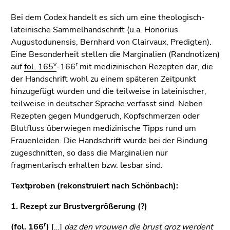
(Zugriffstaste
5)
Bei dem Codex handelt es sich um eine theologisch-
Zu
lateinische Sammelhandschrift (u.a. Honorius
den
Augustodunensis, Bernhard von Clairvaux, Predigten).
Seiteneinstellungen
Eine Besonderheit stellen die Marginalien (Randnotizen)
(Benutzer/Sprache)
v
r
auf
fol. 165
-166
mit medizinischen Rezepten dar, die
(Zugriffstaste
der Handschrift wohl zu einem späteren Zeitpunkt
8)
hinzugefügt wurden und die teilweise in lateinischer,
Zur
teilweise in deutscher Sprache verfasst sind. Neben
Suche
Rezepten gegen Mundgeruch, Kopfschmerzen oder
(Zugriffstaste
Blutfluss überwiegen medizinische Tipps rund um
9)
Frauenleiden. Die Handschrift wurde bei der Bindung
zugeschnitten, so dass die Marginalien nur
Ende
fragmentarisch erhalten bzw. lesbar sind.
dieses
Seitenbereichs.
Textproben (rekonstruiert nach Schönbach):
Zur
1. Rezept zur Brustvergrößerung (?)
Übersicht
der
r
(
fol. 166
)
[…]
daz den vrouwen die brust groz werdent