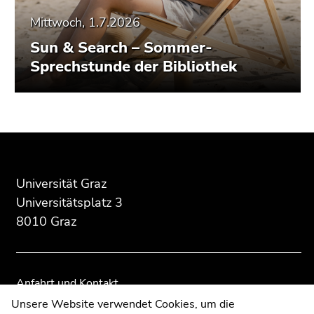
Mittwoch, 1.7.2026
Sun & Search – Sommer-
Sprechstunde der Bibliothek
Beginn
Ende
Ende
des
dieses
dieses
Seitenbereichs:
Seitenbereichs.
Seitenbereichs.
Zusatzinformationen:
Zur
Zur
Universität Graz
Übersicht
Übersicht
Universitätsplatz 3
der
der
8010 Graz
Seitenbereiche
Seitenbereiche
Anfahrt und Kontakt
Kommunikation und Öffentlichkeitsarbeit
Unsere Website verwendet Cookies, um die