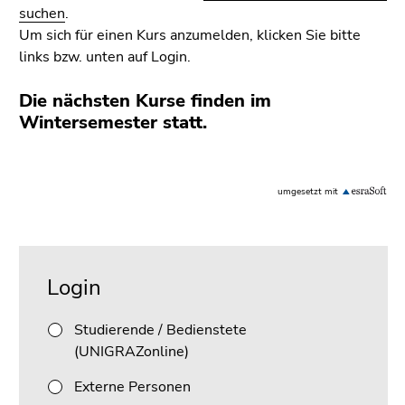
bestätigen
suchen
.
Sie diesen
Um sich für einen Kurs anzumelden, klicken Sie bitte
Link.
links bzw. unten auf Login.
Beginn
Zum
Die nächsten Kurse finden im
des
Inhalt
Wintersemester statt.
Seitenbereichs:
(Zugriffstaste
Seitenbereiche:
1)
Zur
Literaturverwaltung
Positionsanzeige
umgesetzt mit
(Zugriffstaste
2)
Beginn
Ende
Zur
des
dieses
Hauptnavigation
Login
Seitenbereichs:
Seitenbereichs.
(Zugriffstaste
Unternavigation:
Zur
3)
Studierende / Bedienstete
Übersicht
Zur
(UNIGRAZonline)
der
Unternavigation
Seitenbereiche
Externe Personen
(Zugriffstaste