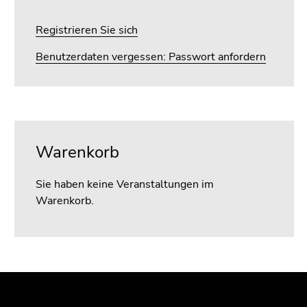
4)
Zu
Registrieren Sie sich
den
Zusatzinformationen
Benutzerdaten vergessen: Passwort anfordern
(Zugriffstaste
5)
Zu
den
Seiteneinstellungen
Warenkorb
(Benutzer/Sprache)
(Zugriffstaste
Sie haben keine Veranstaltungen im
8)
Warenkorb.
Zur
Suche
(Zugriffstaste
9)
Ende
Beginn
Ende
Ende
dieses
des
dieses
dieses