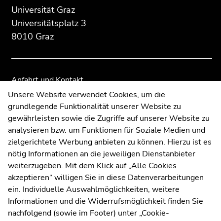
Seitenbereichs.
Seitenbereichs:
Seitenbereichs.
Seitenbereichs.
Universität Graz
Zur
Zusatzinformationen:
Zur
Zur
Universitätsplatz 3
Übersicht
Übersicht
Übersicht
8010 Graz
der
der
der
Seitenbereiche
Seitenbereiche
Seitenbereiche
Anfahrt und Kontakt
Kommunikation und Öffentlichkeitsarbeit
Unsere Website verwendet Cookies, um die
grundlegende Funktionalität unserer Website zu
Moodle
gewährleisten sowie die Zugriffe auf unserer Website zu
UNIGRAZonline
analysieren bzw. um Funktionen für Soziale Medien und
Impressum
zielgerichtete Werbung anbieten zu können. Hierzu ist es
Datenschutzerklärung
nötig Informationen an die jeweiligen Dienstanbieter
Cookie-Einstellungen
weiterzugeben. Mit dem Klick auf „Alle Cookies
Barrierefreiheitserklärung
akzeptieren“ willigen Sie in diese Datenverarbeitungen
ein. Individuelle Auswahlmöglichkeiten, weitere
Informationen und die Widerrufsmöglichkeit finden Sie
nachfolgend (sowie im Footer) unter „Cookie-
Wetterstation
Uni Graz