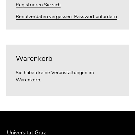
4)
Registrieren Sie sich
Zu
den
Benutzerdaten vergessen: Passwort anfordern
Zusatzinformationen
(Zugriffstaste
5)
Zu
den
Warenkorb
Seiteneinstellungen
(Benutzer/Sprache)
Sie haben keine Veranstaltungen im
(Zugriffstaste
Warenkorb.
8)
Zur
Suche
(Zugriffstaste
9)
Beginn
Ende
Ende
des
dieses
dieses
Ende
Seitenbereichs:
Seitenbereichs.
Seitenbereichs.
dieses
Universität Graz