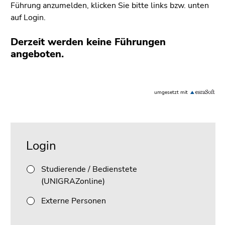
bestätigen
Führung anzumelden, klicken Sie bitte links bzw. unten
Sie diesen
auf Login.
Link.
Derzeit werden keine Führungen
Beginn
Zum
angeboten.
des
Inhalt
Seitenbereichs:
(Zugriffstaste
Seitenbereiche:
1)
Fachbibliothek Mathematik
umgesetzt mit
Zur
Positionsanzeige
(Zugriffstaste
Beginn
Ende
2)
des
dieses
Login
Zur
Seitenbereichs:
Seitenbereichs.
Hauptnavigation
Unternavigation:
Zur
(Zugriffstaste
Studierende / Bedienstete
Übersicht
3)
(UNIGRAZonline)
der
Zur
Seitenbereiche
Externe Personen
Unternavigation
(Zugriffstaste