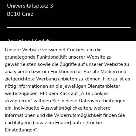
Zusatzinformationen:
Zur
Zur
Seitenbereichs.
Universitätsplatz 3
Übersicht
Übersicht
Zur
8010 Graz
der
der
Übersicht
Seitenbereiche
Seitenbereiche
der
Seitenbereiche
Anfahrt und Kontakt
Kommunikation und Öffentlichkeitsarbeit
Unsere Website verwendet Cookies, um die
grundlegende Funktionalität unserer Website zu
Moodle
gewährleisten sowie die Zugriffe auf unserer Website zu
UNIGRAZonline
analysieren bzw. um Funktionen für Soziale Medien und
Impressum
zielgerichtete Werbung anbieten zu können. Hierzu ist es
Datenschutzerklärung
nötig Informationen an die jeweiligen Dienstanbieter
Cookie-Einstellungen
weiterzugeben. Mit dem Klick auf „Alle Cookies
Barrierefreiheitserklärung
akzeptieren“ willigen Sie in diese Datenverarbeitungen
ein. Individuelle Auswahlmöglichkeiten, weitere
Informationen und die Widerrufsmöglichkeit finden Sie
nachfolgend (sowie im Footer) unter „Cookie-
Wetterstation
Uni Graz
Einstellungen“.