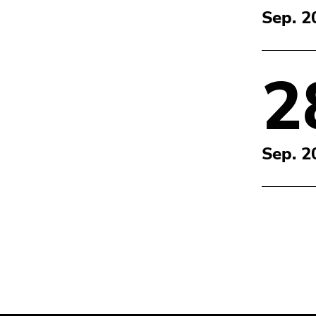
Seitenbereiche
Sep. 2
2
Sep. 2