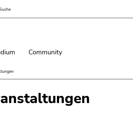
Suche
dium
Community
udium
Community
ltungen
anstaltungen