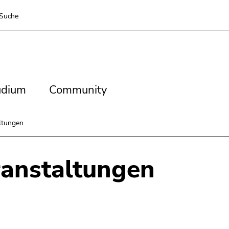
Suche
dium
Community
udium
Community
ltungen
anstaltungen