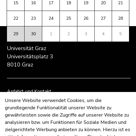
(Zugriffstaste
15
16
17
18
19
20
21
Übersicht
Übersicht
5)
der
der
Zu
22
23
24
25
26
27
28
Seitenbereiche
Seitenbereiche
den
Seiteneinstellungen
29
30
1
2
3
4
5
(Benutzer/Sprache)
(Zugriffstaste
Universität Graz
8)
Universitätsplatz 3
Zur
8010 Graz
Suche
(Zugriffstaste
9)
Anfahrt und Kontakt
Ende
Kommunikation und Öffentlichkeitsarbeit
Unsere Website verwendet Cookies, um die
dieses
grundlegende Funktionalität unserer Website zu
Moodle
Seitenbereichs.
gewährleisten sowie die Zugriffe auf unserer Website zu
Zur
UNIGRAZonline
analysieren bzw. um Funktionen für Soziale Medien und
Übersicht
Impressum
zielgerichtete Werbung anbieten zu können. Hierzu ist es
der
Datenschutzerklärung